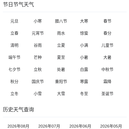
节日节气天气
元旦
小寒
腊八节
大寒
春节
立春
元宵节
雨水
惊蛰
春分
清明
谷雨
立夏
小满
儿童节
端午节
芒种
夏至
小暑
大暑
七夕节
立秋
处暑
白露
中秋节
秋分
国庆节
重阳节
寒露
霜降
立冬
小雪
大雪
冬至
圣诞节
历史天气查询
2026年08月
2026年07月
2026年06月
2026年05月