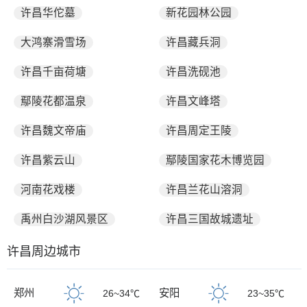
许昌华佗墓
新花园林公园
大鸿寨滑雪场
许昌藏兵洞
许昌千亩荷塘
许昌洗砚池
鄢陵花都温泉
许昌文峰塔
许昌魏文帝庙
许昌周定王陵
许昌紫云山
鄢陵国家花木博览园
河南花戏楼
许昌兰花山溶洞
禹州白沙湖风景区
许昌三国故城遗址
许昌周边城市
郑州
安阳
26~34℃
23~35℃