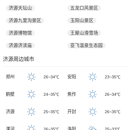
济源天坛山
五龙口风景区
济源九里沟景区
玉阳山景区
济源博物馆
王屋山滑雪场
济源济渎庙
亚飞温泉生态园
济源周边城市
郑州
安阳
26~34℃
23~35℃
鹤壁
焦作
24~35℃
26~34℃
济源
开封
25~35℃
26~35℃
漯河
洛阳
26~35℃
25~33℃