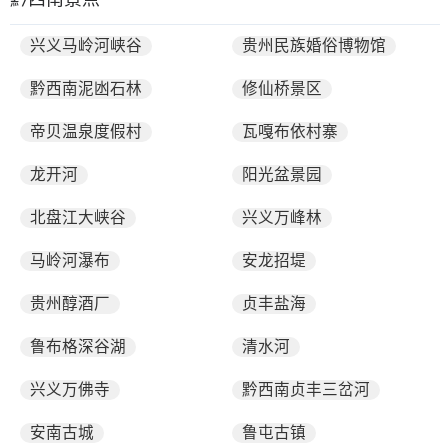
兴义马岭河峡谷
贵州民族婚俗博物馆
黔西南泥凼石林
修仙桥景区
帝贝温泉度假村
瓦嘎布依村寨
龙开河
阳光盆景园
北盘江大峡谷
兴义万峰林
马岭河瀑布
安龙招堤
贵州醇酒厂
贞丰盐海
鲁布格深谷湖
清水河
兴义万佛寺
黔西南贞丰三岔河
安南古城
鲁屯古镇