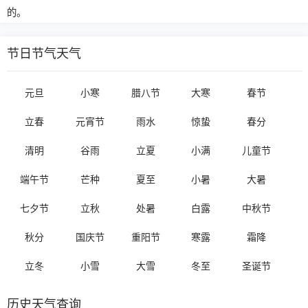
的。
节日节气天气
元旦
小寒
腊八节
大寒
春节
立春
元宵节
雨水
惊蛰
春分
清明
谷雨
立夏
小满
儿童节
端午节
芒种
夏至
小暑
大暑
七夕节
立秋
处暑
白露
中秋节
秋分
国庆节
重阳节
寒露
霜降
立冬
小雪
大雪
冬至
圣诞节
历史天气查询