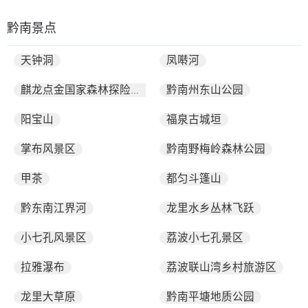
黔南景点
天钟洞
凤啭河
黔南州东山公园
麒龙点金国家森林探险度假村
阳宝山
福泉古城垣
掌布风景区
黔南野梅岭森林公园
甲茶
都匀斗篷山
黔东南江界河
龙里水乡丛林飞跃
小七孔风景区
荔波小七孔景区
拉雅瀑布
荔波联山湾乡村旅游区
龙里大草原
黔南平塘地质公园