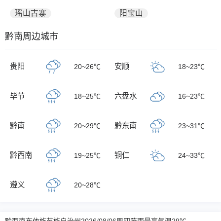
瑶山古寨
阳宝山
黔南周边城市
贵阳
安顺
20~26℃
18~23℃
毕节
六盘水
18~25℃
16~23℃
黔南
黔东南
20~29℃
23~31℃
黔西南
铜仁
19~25℃
24~33℃
遵义
20~28℃