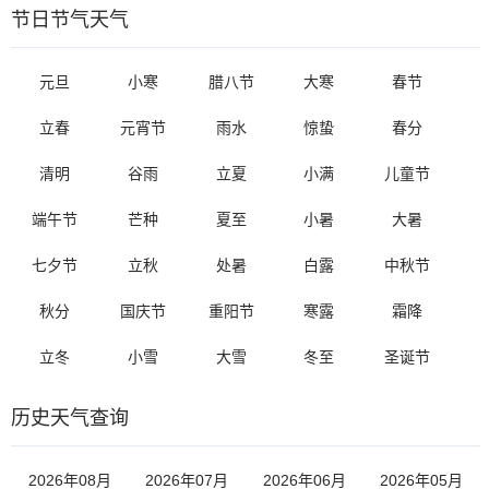
节日节气天气
元旦
小寒
腊八节
大寒
春节
立春
元宵节
雨水
惊蛰
春分
清明
谷雨
立夏
小满
儿童节
端午节
芒种
夏至
小暑
大暑
七夕节
立秋
处暑
白露
中秋节
秋分
国庆节
重阳节
寒露
霜降
立冬
小雪
大雪
冬至
圣诞节
历史天气查询
2026年08月
2026年07月
2026年06月
2026年05月