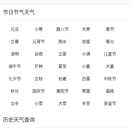
节日节气天气
元旦
小寒
腊八节
大寒
春节
立春
元宵节
雨水
惊蛰
春分
清明
谷雨
立夏
小满
儿童节
端午节
芒种
夏至
小暑
大暑
七夕节
立秋
处暑
白露
中秋节
秋分
国庆节
重阳节
寒露
霜降
立冬
小雪
大雪
冬至
圣诞节
历史天气查询