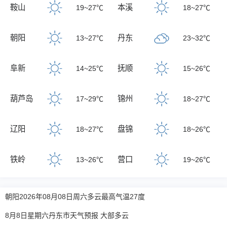
鞍山
本溪
19~27℃
18~27℃
朝阳
丹东
13~27℃
23~32℃
阜新
抚顺
14~25℃
15~26℃
葫芦岛
锦州
17~29℃
18~27℃
辽阳
盘锦
18~27℃
18~26℃
铁岭
营口
13~26℃
19~26℃
朝阳2026年08月08日周六多云最高气温27度
8月8日星期六丹东市天气预报 大部多云