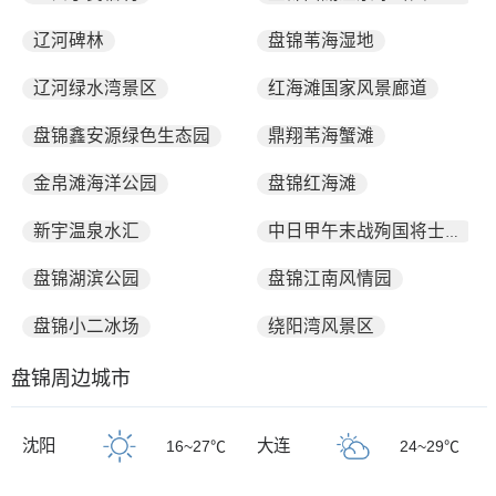
辽河碑林
盘锦苇海湿地
辽河绿水湾景区
红海滩国家风景廊道
盘锦鑫安源绿色生态园
鼎翔苇海蟹滩
金帛滩海洋公园
盘锦红海滩
新宇温泉水汇
中日甲午末战殉国将士墓
盘锦湖滨公园
盘锦江南风情园
盘锦小二冰场
绕阳湾风景区
盘锦周边城市
沈阳
大连
16~27℃
24~29℃