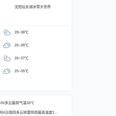
沈阳仙女湖冰雪大世界
28~38℃
26~38℃
26~37℃
25~35℃
8-06多云最高气温38℃
铁岭2026年8月6日周四多云转雷阵雨最高温度35度