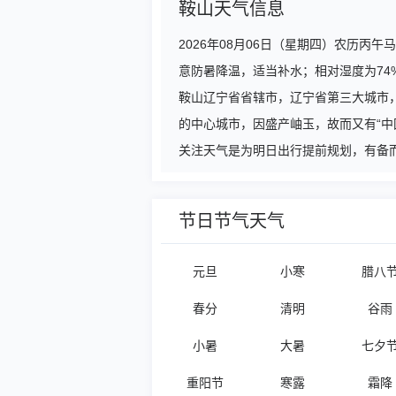
鞍山天气信息
2026年08月06日（星期四）农历丙
意防暑降温，适当补水；相对湿度为7
鞍山辽宁省省辖市，辽宁省第三大城市，全
的中心城市，因盛产岫玉，故而又有“中
关注天气是为明日出行提前规划，有备而
节日节气天气
元旦
小寒
腊八
春分
清明
谷雨
小暑
大暑
七夕
重阳节
寒露
霜降