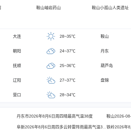
湾
鞍山岫岩药山
鞍山小孤山人类遗址
大连
28~35℃
鞍山
朝阳
24~37℃
丹东
抚顺
25~36℃
葫芦岛
辽阳
27~37℃
盘锦
营口
28~34℃
丹东市2026年8月6日周四晴最高气温38度
鞍山2026-0
阜新2026年8月6日周四多云转雷阵雨最高气温37℃