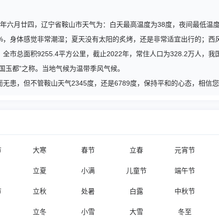
午马年六月廿四，辽宁省鞍山市天气为：白天最高温度为38度，夜间最低温度
4%，身体感觉非常潮湿；夏天没有太阳的炙烤，还是非常适宜出行的；西
市总面积9255.4平方公里，截止2022年，常住人口为328.2万人
国玉都”之称。当地气候为温带季风气候。
无患，但不管鞍山天气2345度，还是6789度，保持平和的心态，相信
节
大寒
春节
立春
元宵节
立夏
小满
儿童节
端午节
节
立秋
处暑
白露
中秋节
立冬
小雪
大雪
冬至