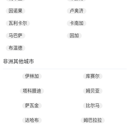
因诺果
卢奥济
瓦利卡尔
卡南加
马巴萨
因加
布温德
非洲其他城市
伊林加
库赛尔
塔科腊迪
姆贝亚
萨瓦金
比尔马
达哈布
姆巴拉拉