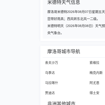
米德特天气信息
摩洛哥米德特2026年08月07日星
您带好雨具；西风转东北风一二级。
米德特明天（2026年08月08日）
央气象台。
摩洛哥城市导航
舍夫沙万
索维拉
乌季达
梅克内斯
马拉喀什
阿尤恩
贾迪达
得土安
非洲其他城市