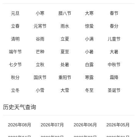
元旦
小寒
腊八节
大寒
春节
立春
元宵节
雨水
惊蛰
春分
清明
谷雨
立夏
小满
儿童节
端午节
芒种
夏至
小暑
大暑
七夕节
立秋
处暑
白露
中秋节
秋分
国庆节
重阳节
寒露
霜降
立冬
小雪
大雪
冬至
圣诞节
历史天气查询
2026年08月
2026年07月
2026年06月
2026年05月