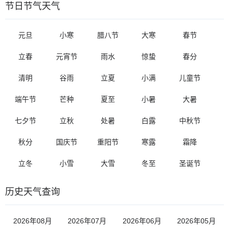
节日节气天气
元旦
小寒
腊八节
大寒
春节
立春
元宵节
雨水
惊蛰
春分
清明
谷雨
立夏
小满
儿童节
端午节
芒种
夏至
小暑
大暑
七夕节
立秋
处暑
白露
中秋节
秋分
国庆节
重阳节
寒露
霜降
立冬
小雪
大雪
冬至
圣诞节
历史天气查询
2026年08月
2026年07月
2026年06月
2026年05月