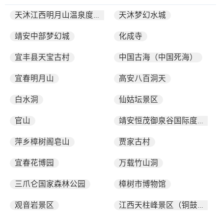
天沐梦幻水城
天沐江西明月山温泉度假区
靖安中部梦幻城
化成寺
宜丰县天宝古村
中国古海（中国死海）
宜春明月山
高安八百洞天
白水洞
仙姑坛景区
官山
靖安恒茂御泉谷国际度假山庄
萍乡樟树阁皂山
贾家古村
宜春花博园
万载竹山洞
三爪仑国家森林公园
樟树市博物馆
观音岩景区
江西天柱峰景区（铜鼓县）