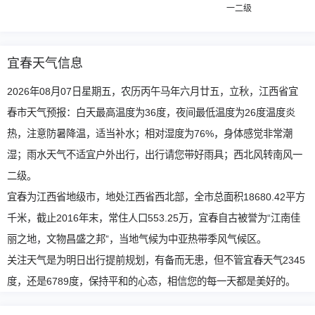
一二级
宜春天气信息
2026年08月07日星期五，农历丙午马年六月廿五，立秋，江西省宜
春市天气预报：白天最高温度为36度，夜间最低温度为26度温度炎
热，注意防暑降温，适当补水；相对湿度为76%，身体感觉非常潮
湿；雨水天气不适宜户外出行，出行请您带好雨具；西北风转南风一
二级。
宜春为江西省地级市，地处江西省西北部，全市总面积18680.42平方
千米，截止2016年末，常住人口553.25万，宜春自古被誉为“江南佳
丽之地，文物昌盛之邦”，当地气候为中亚热带季风气候区。
关注天气是为明日出行提前规划，有备而无患，但不管宜春天气2345
度，还是6789度，保持平和的心态，相信您的每一天都是美好的。