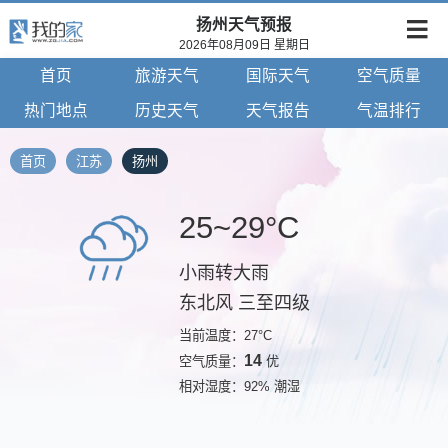
扬州天气预报
2026年08月09日 星期日
首页
旅游天气
国际天气
空气质量
热门地点
历史天气
天气报告
气温排行
首页
江苏
扬州
25~29°C
小雨转大雨
东北风 三至四级
当前温度：27°C
14
空气质量：
优
相对湿度：92% 潮湿