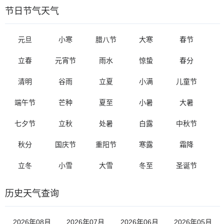
节日节气天气
元旦
小寒
腊八节
大寒
春节
立春
元宵节
雨水
惊蛰
春分
清明
谷雨
立夏
小满
儿童节
端午节
芒种
夏至
小暑
大暑
七夕节
立秋
处暑
白露
中秋节
秋分
国庆节
重阳节
寒露
霜降
立冬
小雪
大雪
冬至
圣诞节
历史天气查询
2026年08月
2026年07月
2026年06月
2026年05月