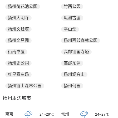
扬州荷花池公园
竹西公园
扬州大明寺
瓜洲古渡
扬州文峰塔
平山堂
扬州文昌阁
扬州西郊森林公园
街南书屋
高邮镇国寺塔
扬州史公祠
高邮东湖
红星赛车场
扬州观音山
扬州铜山森林公园
扬州何园
扬州周边城市
南京
常州
24~29℃
24~27℃