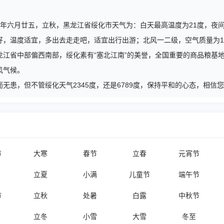
丙午马年六月廿五，立秋，黑龙江省绥化市天气为：白天最高温度为21度，夜
好，温度适宜，多出去走走吧，适宜出行出游；北风一二级，空气质量为1
龙江省中部偏西南部，绥化素有“塞北江南”的美誉，全国重要的商品粮基
风气候。
无患，但不管绥化天气2345度，还是6789度，保持平和的心态，相信
节
大寒
春节
立春
元宵节
立夏
小满
儿童节
端午节
节
立秋
处暑
白露
中秋节
立冬
小雪
大雪
冬至