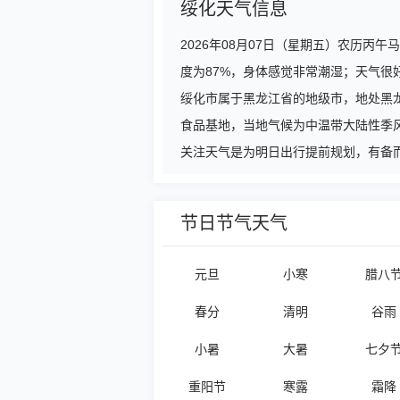
绥化天气信息
2026年08月07日（星期五）农历
度为87%，身体感觉非常潮湿；天气很
绥化市属于黑龙江省的地级市，地处黑
食品基地，当地气候为中温带大陆性季
关注天气是为明日出行提前规划，有备而
节日节气天气
元旦
小寒
腊八
春分
清明
谷雨
小暑
大暑
七夕
重阳节
寒露
霜降