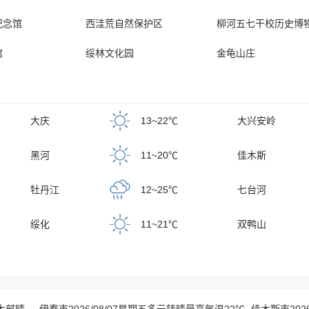
纪念馆
西洼荒自然保护区
柳河五七干校历史博
馆
绥林文化园
金龟山庄
大庆
13~22℃
大兴安岭
黑河
11~20℃
佳木斯
牡丹江
12~25℃
七台河
绥化
11~21℃
双鸭山