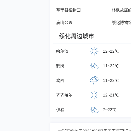
望奎县植物园
林枫故居
庙山公园
绥化博物
绥化周边城市
哈尔滨
12~22℃
鹤岗
11~22℃
鸡西
11~22℃
齐齐哈尔
12~21℃
伊春
7~22℃