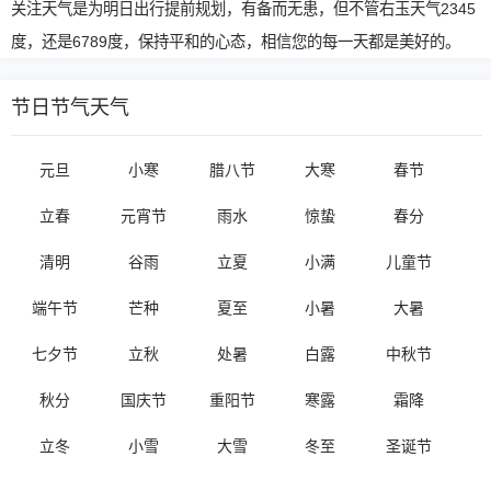
关注天气是为明日出行提前规划，有备而无患，但不管右玉天气2345
度，还是6789度，保持平和的心态，相信您的每一天都是美好的。
节日节气天气
元旦
小寒
腊八节
大寒
春节
立春
元宵节
雨水
惊蛰
春分
清明
谷雨
立夏
小满
儿童节
端午节
芒种
夏至
小暑
大暑
七夕节
立秋
处暑
白露
中秋节
秋分
国庆节
重阳节
寒露
霜降
立冬
小雪
大雪
冬至
圣诞节