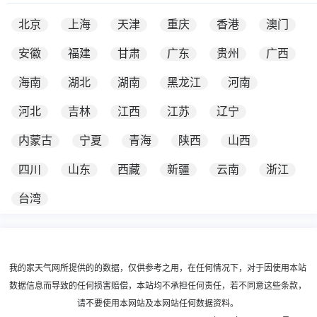
北京
上海
天津
重庆
香港
澳门
安徽
福建
甘肃
广东
贵州
广西
海南
湖北
湖南
黑龙江
河南
河北
吉林
江西
江苏
辽宁
内蒙古
宁夏
青海
陕西
山西
四川
山东
西藏
新疆
云南
浙江
台湾
我的家天气网所提供的的数据，仅供参考之用，在任何情况下，对于因使用本站
数据信息而导致的任何损害赔偿，本站均不承担任何责任，若不同意这些条款，
请不要使用本网站及本网站任何数据资料。