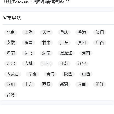
牡丹江2026-08-06周四阵雨最高气温31℃
省市导航
北京
上海
天津
重庆
香港
澳门
安徽
福建
甘肃
广东
贵州
广西
海南
湖北
湖南
黑龙江
河南
河北
吉林
江西
江苏
辽宁
内蒙古
宁夏
青海
陕西
山西
四川
山东
西藏
新疆
云南
浙江
台湾