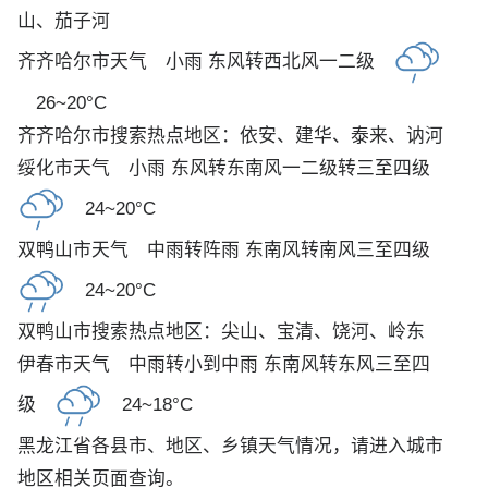
山
、
茄子河
齐齐哈尔市天气
小雨 东风转西北风一二级
26~20°C
齐齐哈尔市搜索热点地区：
依安
、
建华
、
泰来
、
讷河
绥化市天气
小雨 东风转东南风一二级转三至四级
24~20°C
双鸭山市天气
中雨转阵雨 东南风转南风三至四级
24~20°C
双鸭山市搜索热点地区：
尖山
、
宝清
、
饶河
、
岭东
伊春市天气
中雨转小到中雨 东南风转东风三至四
级
24~18°C
黑龙江省各县市、地区、乡镇天气情况，请进入城市
地区相关页面查询。