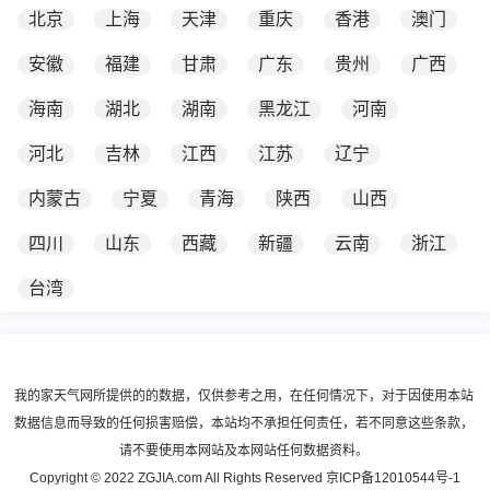
北京
上海
天津
重庆
香港
澳门
安徽
福建
甘肃
广东
贵州
广西
海南
湖北
湖南
黑龙江
河南
河北
吉林
江西
江苏
辽宁
内蒙古
宁夏
青海
陕西
山西
四川
山东
西藏
新疆
云南
浙江
台湾
我的家天气网所提供的的数据，仅供参考之用，在任何情况下，对于因使用本站
数据信息而导致的任何损害赔偿，本站均不承担任何责任，若不同意这些条款，
请不要使用本网站及本网站任何数据资料。
Copyright © 2022 ZGJIA.com All Rights Reserved
京ICP备12010544号-1