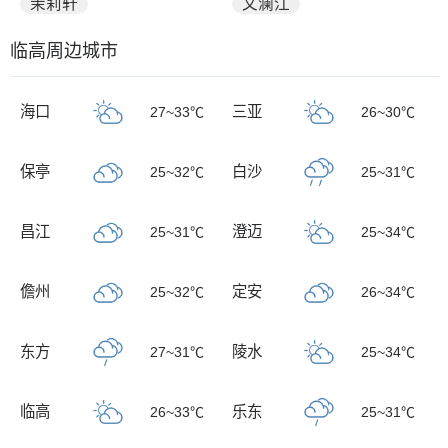
茉莉轩
文澜江
临高周边城市
海口
三亚
27~33℃
26~30℃
保亭
白沙
25~32℃
25~31℃
昌江
澄迈
25~31℃
25~34℃
儋州
定安
25~32℃
26~34℃
东方
陵水
27~31℃
25~34℃
临高
乐东
26~33℃
25~31℃