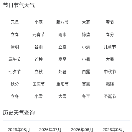
节日节气天气
元旦
小寒
腊八节
大寒
春节
立春
元宵节
雨水
惊蛰
春分
清明
谷雨
立夏
小满
儿童节
端午节
芒种
夏至
小暑
大暑
七夕节
立秋
处暑
白露
中秋节
秋分
国庆节
重阳节
寒露
霜降
立冬
小雪
大雪
冬至
圣诞节
历史天气查询
2026年08月
2026年07月
2026年06月
2026年05月