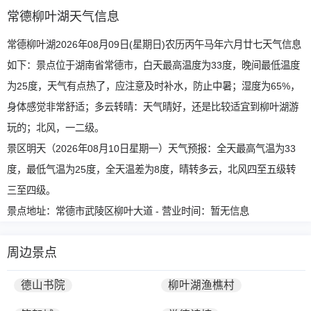
常德柳叶湖天气信息
常德柳叶湖2026年08月09日(星期日)农历丙午马年六月廿七天气信息
如下：景点位于湖南省常德市，白天最高温度为33度，晚间最低温度
为25度，天气有点热了，应注意及时补水，防止中暑；湿度为65%，
身体感觉非常舒适；多云转晴：天气晴好，还是比较适宜到柳叶湖游
玩的；北风，一二级。
景区明天（2026年08月10日星期一）天气预报：全天最高气温为33
度，最低气温为25度，全天温差为8度，晴转多云，北风四至五级转
三至四级。
景点地址：常德市武陵区柳叶大道 - 营业时间：暂无信息
周边景点
德山书院
柳叶湖渔樵村