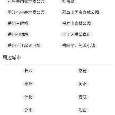
石牛寨国家地质公园
杜甫墓
平江石牛寨地质公园
幕阜山国家森林公园
岳阳三眼桥
福寿山森林公园
岳阳祖师殿
平江天岳幕阜山
岳阳平江起义旧址
岳阳平江纯溪小镇
周边城市
长沙
常德
郴州
衡阳
怀化
娄底
邵阳
湘西