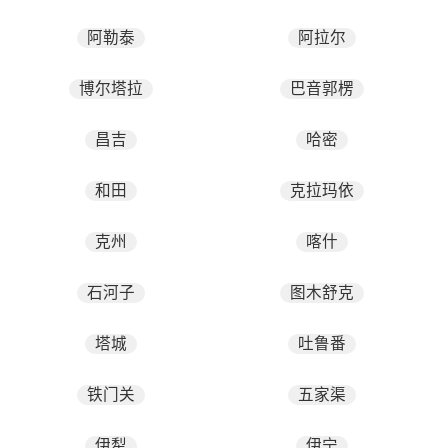
阿勒泰
阿拉尔
博尔塔拉
巴音郭楞
昌吉
哈密
和田
克拉玛依
克州
喀什
石河子
图木舒克
塔城
吐鲁番
铁门关
五家渠
伊犁
伊宁