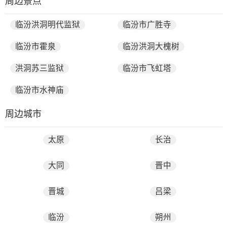
周边景点
临汾洪洞明代监狱
临汾市广胜寺
临汾市霍泉
临汾洪洞大槐树
洪洞苏三监狱
临汾市飞虹塔
临汾市水神庙
周边城市
太原
长治
大同
晋中
晋城
吕梁
临汾
朔州