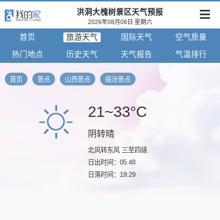
洪洞大槐树景区天气预报
2026年08月08日 星期六
首页
旅游天气
国际天气
空气质量
热门地点
历史天气
天气报告
气温排行
首页
景点
山西景点
临汾景点
21~33°C
阴转晴
北风转东风 三至四级
日出时间：05:48
日落时间：19:29