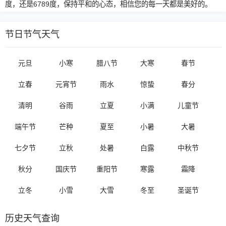
度，还是6789度，保持平和的心态，相信您的每一天都是美好的。
节日节气天气
元旦
小寒
腊八节
大寒
春节
立春
元宵节
雨水
惊蛰
春分
清明
谷雨
立夏
小满
儿童节
端午节
芒种
夏至
小暑
大暑
七夕节
立秋
处暑
白露
中秋节
秋分
国庆节
重阳节
寒露
霜降
立冬
小雪
大雪
冬至
圣诞节
历史天气查询