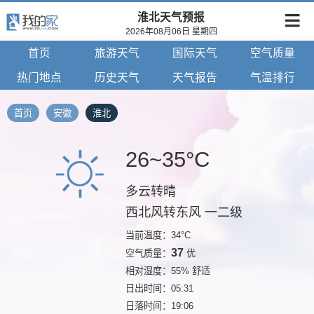
淮北天气预报
2026年08月06日 星期四
首页
旅游天气
国际天气
空气质量
热门地点
历史天气
天气报告
气温排行
首页
安徽
淮北
26~35°C
多云转晴
西北风转东风 一二级
当前温度：34°C
37
空气质量：
优
相对湿度：55% 舒适
日出时间：05:31
日落时间：19:06