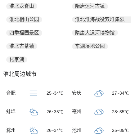
淮北龙脊山
隋唐运河古镇
淮北相山公园
淮北淮海战役双堆集烈士陵园
四季榴园景区
隋唐大运河博物馆
淮北古茶镇
东湖湿地公园
化家湖
淮北周边城市
合肥
安庆
25~34℃
27~34℃
蚌埠
亳州
26~35℃
28~35℃
滁州
池州
26~34℃
25~35℃