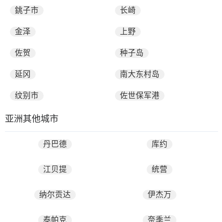
銚子市
长崎
金泽
上野
佐贺
种子岛
延冈
南大东村岛
纹别市
佐世保军港
亚洲其他城市
丹巴德
库约
江贝提
统营
纳尔贡达
伊杰万
泰帕克
奈季兰