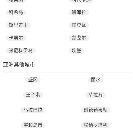
科希马
班库拉
斯里古里
瑙登瓦
卡努尔
翁戈尔
米尼科伊岛
坎曼
亚洲其他城市
盛冈
丽水
王子港
萨拉万
马拉巴拉
班德勒韦勒
宇和岛市
埃纳罗塔利