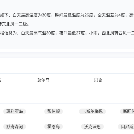
概述如下：白天最高温度为30度，晚间最低温度为26度，全天温差为4度
转东北风一二级。
天气预报信息为：白天最高气温30度，夜间最低27度，小雨，西北风转西风
岛
莫尔岛
贝鲁
玛利亚岛
彭伯顿
卡斯尔梅恩
斯旺
默奇森河
霍恩岛
沃克沃思
因尼斯