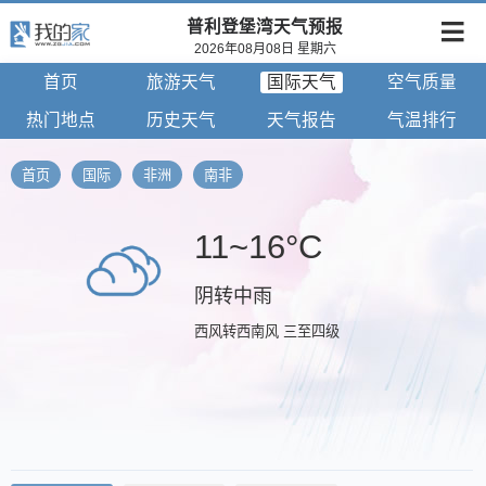
普利登堡湾天气预报
2026年08月08日 星期六
首页
旅游天气
国际天气
空气质量
热门地点
历史天气
天气报告
气温排行
首页
国际
非洲
南非
11~16°C
阴转中雨
西风转西南风 三至四级