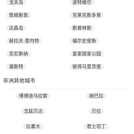
戈夫岛
波特维尔
詹姆斯敦
克莱克斯多普
达森岛
斯普林斯
赫拉夫·里内特
福尔史密斯
克尼斯纳
皇家国家公园
渥斯特
彼得马里茨堡
非洲其他城市
博博迪乌拉索
姆巴拉
戈兹贝达
贝拉
比塞大
君士坦丁