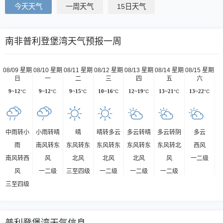
今天天气
一周天气
15日天气
南非普利登堡湾天气预报一周
08/09 星期
08/10 星期
08/11 星期
08/12 星期
08/13 星期
08/14 星期
08/15 星期
日
一
二
三
四
五
六
9~12
°C
9~12
°C
9~15
°C
10~16
°C
12~19
°C
13~21
°C
13~22
°C
中雨转小
小雨转晴
晴
晴转多云
多云转晴
多云转阴
多云
雨
南风转东
东风转东
东风转东
东风转东
东风转北
西风
南风转西
风
北风
北风
北风
风
一二级
风
一二级
三至四级
一二级
一二级
一二级
三至四级