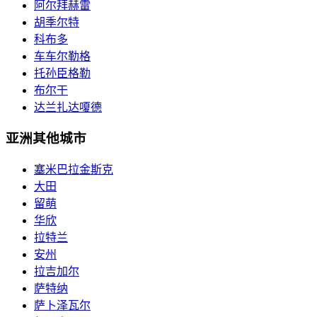
阿尔拜赫雷
胡季尔特
科布多
车车尔勒格
托孙臣格勒
布尔干
达兰扎达嗄德
亚洲其他城市
塞米巴拉金斯克
大田
留萌
华欣
拉特兰
安州
拉吉加尔
萨特纳
萨卜泽瓦尔