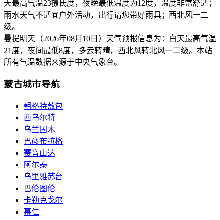
天最高气温23摄氏度，夜晚最低温度为12度，温度非常舒适；
雨水天气不适宜户外活动，出行请您带好雨具；西北风一二
级。
曼提明天（2026年08月10日）天气预报信息为：白天最高气温
21度，夜间最低8度，多云转晴，西北风转北风一二级。本站
所有气温数据来源于中央气象台。
蒙古城市导航
朝格特敖包
西乌尔特
乌兰固木
巴彦布拉格
赛音山达
阿尔泰
乌里雅苏台
巴伦图伦
卡勒克戈尔
慕仁