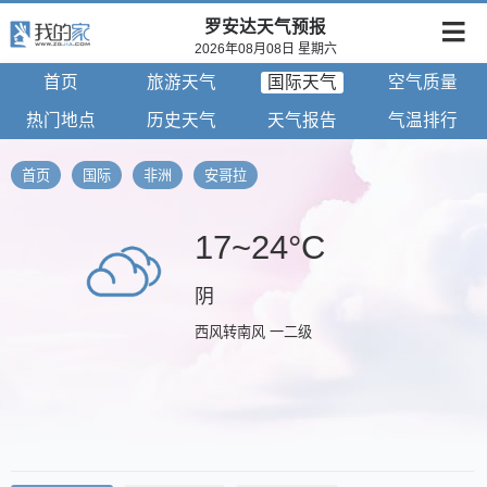
罗安达天气预报
2026年08月08日 星期六
首页
旅游天气
国际天气
空气质量
热门地点
历史天气
天气报告
气温排行
首页
国际
非洲
安哥拉
17~24°C
阴
西风转南风 一二级