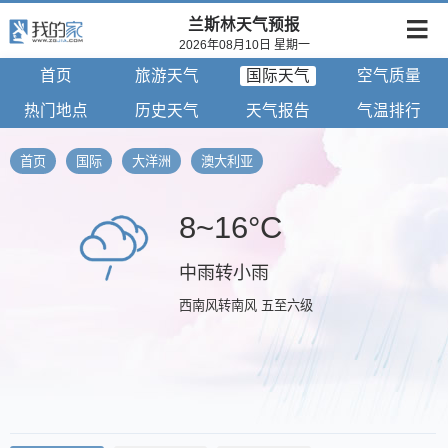
兰斯林天气预报
2026年08月10日 星期一
首页
旅游天气
国际天气
空气质量
热门地点
历史天气
天气报告
气温排行
首页
国际
大洋洲
澳大利亚
8~16°C
中雨转小雨
西南风转南风 五至六级