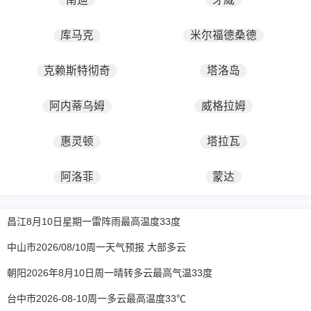
库马克
米尔福德桑德
克赖斯特彻奇
塔洛岛
阿内蒂乌姆
威格拉姆
惠灵顿
塔拉瓦
阿洛菲
蒙达
昌江8月10日星期一雷阵雨最高温度33度
中山市2026/08/10周一天气预报 大部多云
朝阳2026年8月10日周一晴转多云最高气温33度
台中市2026-08-10周一多云最高温度33℃