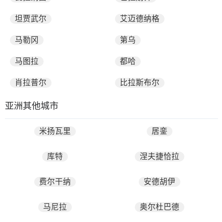
坦贾武尔
艾迈德纳格
马勒冈
第乌
马图拉
都哈
肖拉普尔
比拉斯布尔
亚洲其他城市
米扬瓦里
居銮
库特
涅夫捷恰拉
费尔干纳
安德胡伊
马尼拉
奥尔杜巴德