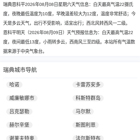
瑞典恩科平2026年08月08日星期六天气信息：白天最高气温22摄氏
度，夜晚最低温度为10度，早晚温差较大为12度，温度非常舒适；今
天是多云天气，出行不受影响，适宜出行；西北风转西风一二级。
恩科平明天（2026年08月09日）天气预报信息为：白天最高气温22
度，夜间最低13度，小雨转多云，西南风三至四级。本站所有气温数
据来源于中央气象台。
瑞典城市导航
哈诺
卡雷苏安多
威廉敏娜市
科斯特群岛
吕克瑟勒
马尔默
赫尔辛堡
斯图利恩
谢莱夫特奥
法尔斯特布