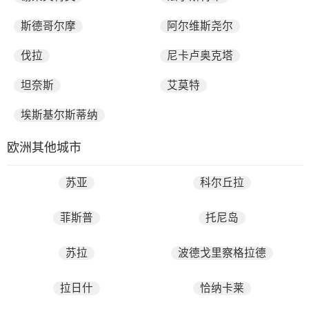
斯德哥尔摩
阿尔维斯尧尔
伐拉
尼卡卢奥克塔
坦奈斯
艾莫特
埃斯基尔斯蒂纳
欧洲其他城市
苏亚
科尔丘拉
菲斯普
托尼岛
苏拉
波德戈里察格拉德
拉日什
恰纳卡莱