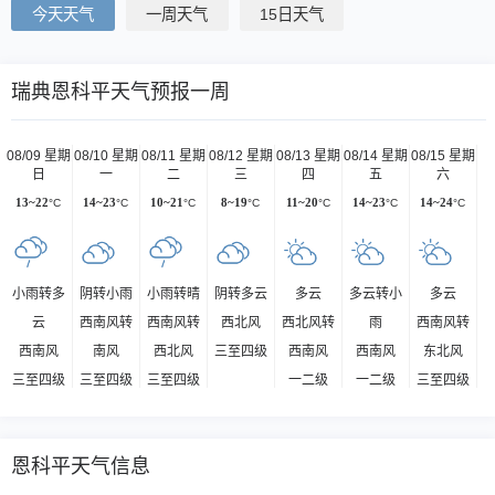
今天天气
一周天气
15日天气
瑞典恩科平天气预报一周
08/09 星期
08/10 星期
08/11 星期
08/12 星期
08/13 星期
08/14 星期
08/15 星期
日
一
二
三
四
五
六
13~22
°C
14~23
°C
10~21
°C
8~19
°C
11~20
°C
14~23
°C
14~24
°C
小雨转多
阴转小雨
小雨转晴
阴转多云
多云
多云转小
多云
云
西南风转
西南风转
西北风
西北风转
雨
西南风转
西南风
南风
西北风
三至四级
西南风
西南风
东北风
三至四级
三至四级
三至四级
一二级
一二级
三至四级
恩科平天气信息