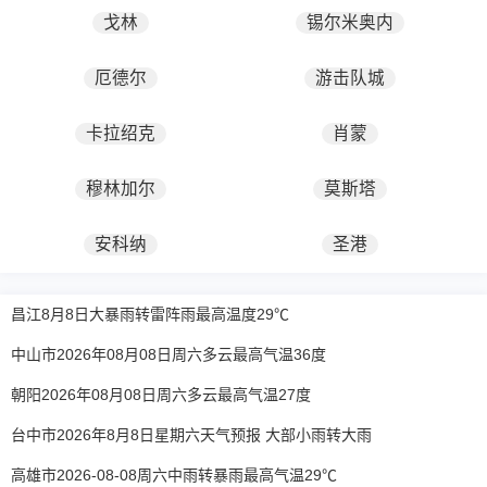
戈林
锡尔米奥内
厄德尔
游击队城
卡拉绍克
肖蒙
穆林加尔
莫斯塔
安科纳
圣港
昌江8月8日大暴雨转雷阵雨最高温度29℃
中山市2026年08月08日周六多云最高气温36度
朝阳2026年08月08日周六多云最高气温27度
台中市2026年8月8日星期六天气预报 大部小雨转大雨
高雄市2026-08-08周六中雨转暴雨最高气温29℃