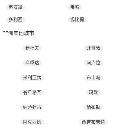
苏安凯
韦索
多利西
锡比提
非洲其他城市
廷杜夫
开普敦
乌季达
阿卢拉
米利亚纳
布韦岛
翁旦格瓦
玛欧
纳蒂廷古
纳布勒
阿克西姆
西吉布吉特