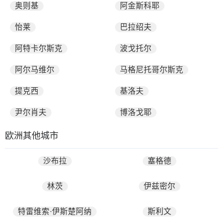
奥则基
阿金斯科耶
怡莱
巴拉绍夫
阿特卡尔斯克
波戈托尔
阿尔马维尔
马格尼托哥尔斯克
提克西
基洛夫
尹尔肖夫
博洛戈耶
欧洲其他城市
沙布拉
塞格德
林茨
伊兹密尔
特雷维索·伊斯楚阿纳
斯利文