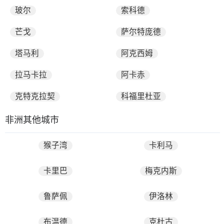
玻尔
索科德
芒戈
萨尔特庞德
塔马利
阿克西姆
拉马卡拉
阿卡赤
克特克拉契
科福里杜亚
非洲其他城市
猴子湾
卡利马
卡里巴
梅克内斯
鲁萨佩
伊洛林
布温德
克杜古