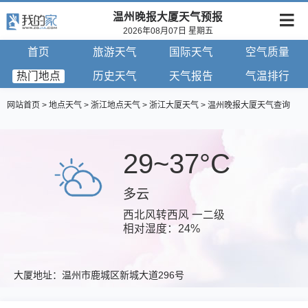
温州晚报大厦天气预报
2026年08月07日 星期五
首页
旅游天气
国际天气
空气质量
热门地点
历史天气
天气报告
气温排行
网站首页
>
地点天气
>
浙江地点天气
>
浙江大厦天气
> 温州晚报大厦天气查询
29~37°C
多云
西北风转西风 一二级
相对湿度：24%
大厦地址：温州市鹿城区新城大道296号