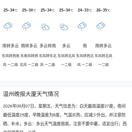
25~34
25~34
25~34
25~34
24~33
26~35
°C
°C
°C
°C
°C
°C
雨转多云
雨转多云
多云转雨
多云
雨
雨转多云
东风转西南
东南风转西
东风转东北
东风转北风
东风转西北
东风转北风
风 一二级
北风 一二级
风 一二级
一二级
风 一二级
一二级
温州晚报大厦天气情况
2026年08月07日，星期五，天气信息为：白天最高温度37度，夜间
最低温度29度，早晚温差为8度，气温炎热，应减少外出，并注意防
晒、补水；多云：多云天气温度很高，注意不要中暑，适宜出行；西