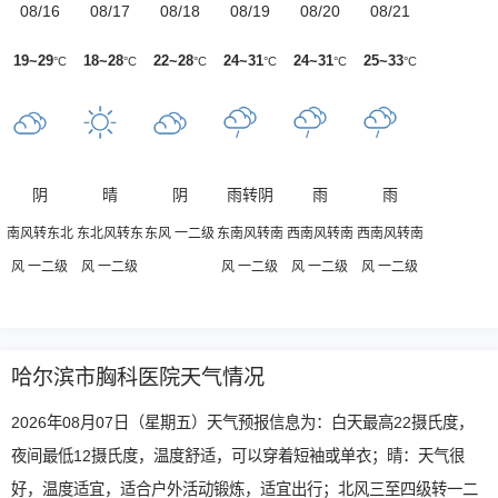
08/16
08/17
08/18
08/19
08/20
08/21
19~29
18~28
22~28
24~31
24~31
25~33
°C
°C
°C
°C
°C
°C
阴
晴
阴
雨转阴
雨
雨
南风转东北
东北风转东
东风 一二级
东南风转南
西南风转南
西南风转南
风 一二级
风 一二级
风 一二级
风 一二级
风 一二级
哈尔滨市胸科医院天气情况
2026年08月07日（星期五）天气预报信息为：白天最高22摄氏度，
夜间最低12摄氏度，温度舒适，可以穿着短袖或单衣；晴：天气很
好，温度适宜，适合户外活动锻炼，适宜出行；北风三至四级转一二