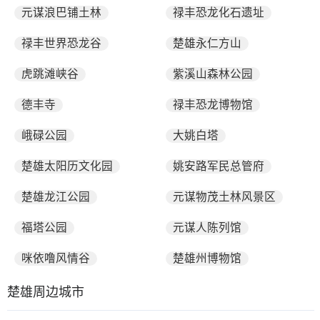
元谋浪巴铺土林
禄丰恐龙化石遗址
禄丰世界恐龙谷
楚雄永仁方山
虎跳滩峡谷
紫溪山森林公园
德丰寺
禄丰恐龙博物馆
峨碌公园
大姚白塔
楚雄太阳历文化园
姚安路军民总管府
楚雄龙江公园
元谋物茂土林风景区
福塔公园
元谋人陈列馆
咪依噜风情谷
楚雄州博物馆
楚雄周边城市