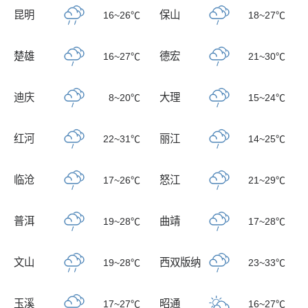
昆明
保山
16~26℃
18~27℃
楚雄
德宏
16~27℃
21~30℃
迪庆
大理
8~20℃
15~24℃
红河
丽江
22~31℃
14~25℃
临沧
怒江
17~26℃
21~29℃
普洱
曲靖
19~28℃
17~28℃
文山
西双版纳
19~28℃
23~33℃
玉溪
昭通
17~27℃
16~27℃