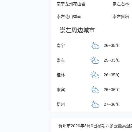
南宁龙州花山岩
崇左石林
崇左花山壁画
崇左斜塔
崇左周边城市
南宁
26~35℃
崇左
25~33℃
桂林
26~35℃
来宾
26~36℃
梧州
27~36℃
贺州市2026年8月6日星期四多云最高温