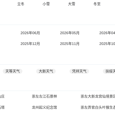
立冬
小雪
大雪
冬至
月
2026年06月
2026年05月
2026年0
月
2025年12月
2025年11月
2025年1
天等天气
大新天气
凭祥天气
扶绥
山庄
崇左左江石景林
崇左大新龙宫仙境景
石塔
龙州起义纪念馆