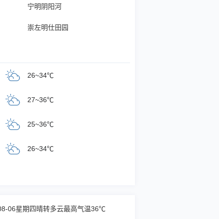
宁明阴阳河
崇左明仕田园
26~34℃
27~36℃
25~36℃
26~34℃
-08-06星期四晴转多云最高气温36℃