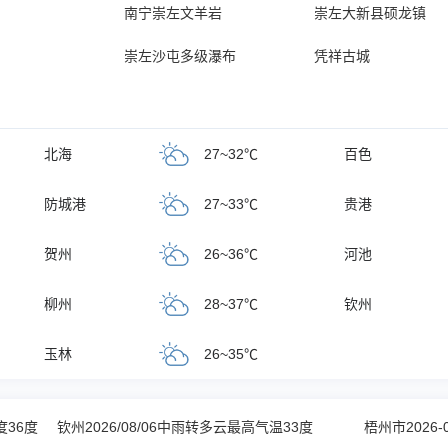
南宁崇左文羊岩
崇左大新县硕龙镇
崇左沙屯多级瀑布
凭祥古城
北海
27~32℃
百色
防城港
27~33℃
贵港
贺州
26~36℃
河池
柳州
28~37℃
钦州
玉林
26~35℃
度36度
钦州2026/08/06中雨转多云最高气温33度
梧州市2026