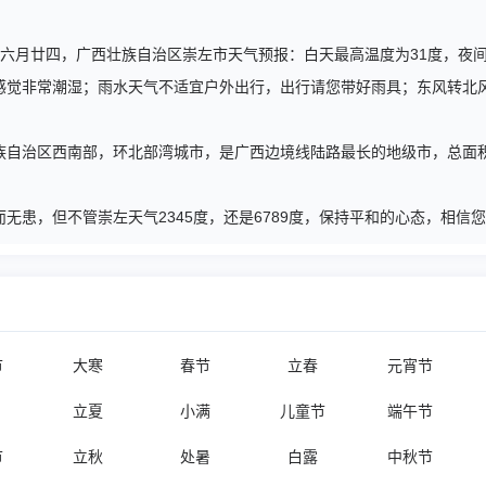
午马年六月廿四，广西壮族自治区崇左市天气预报：白天最高温度为31度，夜
感觉非常潮湿；雨水天气不适宜户外出行，出行请您带好雨具；东风转北
自治区西南部，环北部湾城市，是广西边境线陆路最长的地级市，总面积1
无患，但不管崇左天气2345度，还是6789度，保持平和的心态，相信
节
大寒
春节
立春
元宵节
立夏
小满
儿童节
端午节
节
立秋
处暑
白露
中秋节