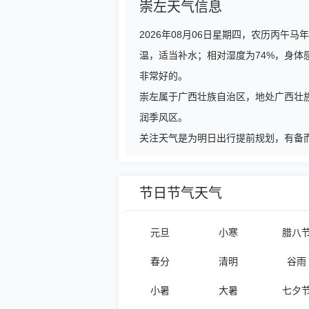
崇左天气信息
2026年08月06日星期四，农历丙
温，适当补水；相对湿度为74%，身体
非常好的。
崇左属于广西壮族自治区，地处广西壮族
润季风区。
关注天气是为明日出行提前规划，有备而
节日节气天气
元旦
小寒
腊八
春分
清明
谷雨
小暑
大暑
七夕