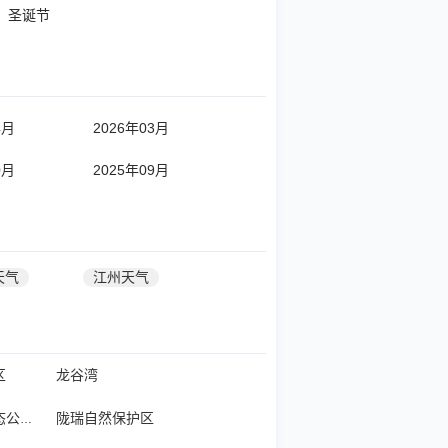
圣诞节
4月
2026年03月
0月
2025年09月
天气
江州天气
区
龙谷湾
陇瑞自然保护区
崇左弄官白头叶猴生态公园