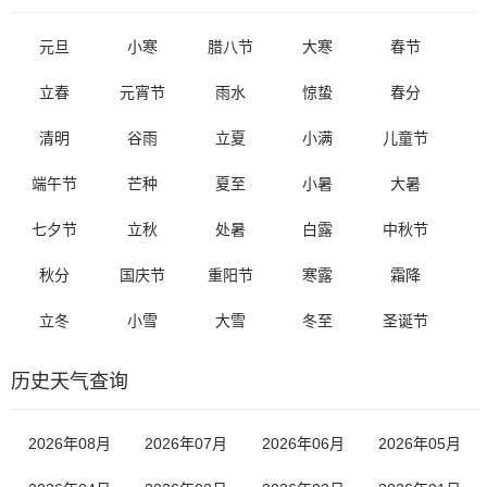
元旦
小寒
腊八节
大寒
春节
立春
元宵节
雨水
惊蛰
春分
清明
谷雨
立夏
小满
儿童节
端午节
芒种
夏至
小暑
大暑
七夕节
立秋
处暑
白露
中秋节
秋分
国庆节
重阳节
寒露
霜降
立冬
小雪
大雪
冬至
圣诞节
历史天气查询
2026年08月
2026年07月
2026年06月
2026年05月