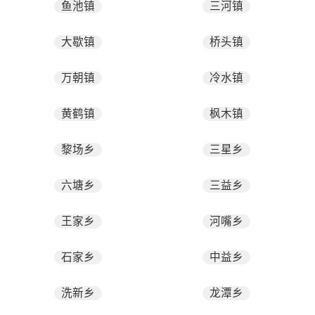
鱼池镇
三河镇
大歇镇
桥头镇
万朝镇
冷水镇
黄鹤镇
枫木镇
黎场乡
三星乡
六塘乡
三益乡
王家乡
河嘴乡
石家乡
中益乡
洗新乡
龙潭乡