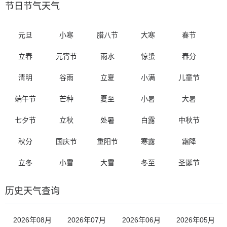
节日节气天气
元旦
小寒
腊八节
大寒
春节
立春
元宵节
雨水
惊蛰
春分
清明
谷雨
立夏
小满
儿童节
端午节
芒种
夏至
小暑
大暑
七夕节
立秋
处暑
白露
中秋节
秋分
国庆节
重阳节
寒露
霜降
立冬
小雪
大雪
冬至
圣诞节
历史天气查询
2026年08月
2026年07月
2026年06月
2026年05月