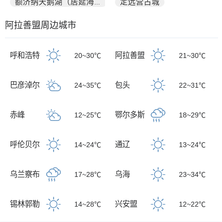
定远营古城
额济纳天鹅湖（居延海）
阿拉善盟周边城市
呼和浩特
阿拉善盟
20~30℃
21~30℃
巴彦淖尔
包头
24~35℃
22~31℃
赤峰
鄂尔多斯
12~25℃
18~29℃
呼伦贝尔
通辽
14~24℃
13~24℃
乌兰察布
乌海
17~28℃
23~34℃
锡林郭勒
兴安盟
14~28℃
12~22℃