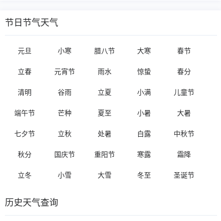
节日节气天气
元旦
小寒
腊八节
大寒
春节
立春
元宵节
雨水
惊蛰
春分
清明
谷雨
立夏
小满
儿童节
端午节
芒种
夏至
小暑
大暑
七夕节
立秋
处暑
白露
中秋节
秋分
国庆节
重阳节
寒露
霜降
立冬
小雪
大雪
冬至
圣诞节
历史天气查询