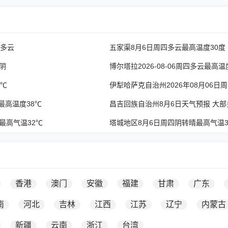
部多云
五家渠8月6日周四多云最高温度30度
转阴
博尔塔拉2026-08-06周四多云最高温
3℃
伊犁哈萨克自治州2026年08月06日
云最高温度38℃
昌吉回族自治州8月6日天气预报 大
最高气温32℃
塔城地区8月6日周四阴转晴最高气温3
香港
澳门
安徽
福建
甘肃
广东
南
河北
吉林
江西
江苏
辽宁
内蒙古
新疆
云南
浙江
台湾