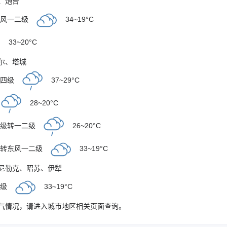
、
炮台
北风一二级
34~19°C
33~20°C
尔
、
塔城
至四级
37~29°C
28~20°C
四级转一二级
26~20°C
风转东风一二级
33~19°C
尼勒克
、
昭苏
、
伊犁
二级
33~19°C
气情况，请进入城市地区相关页面查询。