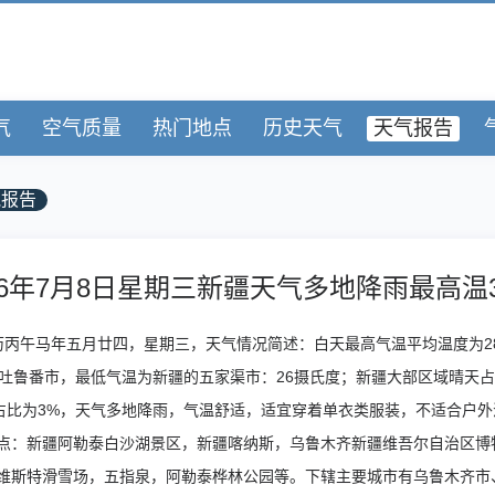
气
空气质量
热门地点
历史天气
天气报告
气报告
26年7月8日星期三新疆天气多地降雨最高温
农历丙午马年五月廿四，星期三，天气情况简述：白天最高气温平均温度为28
吐鲁番市，最低气温为新疆的五家渠市：26摄氏度；新疆大部区域晴天占比为
，雪天占比为3%，天气多地降雨，气温舒适，适宜穿着单衣类服装，不适合户
点：新疆阿勒泰白沙湖景区，新疆喀纳斯，乌鲁木齐新疆维吾尔自治区博
维斯特滑雪场，五指泉，阿勒泰桦林公园等。下辖主要城市有乌鲁木齐市