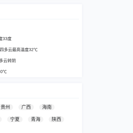
度33度
周四多云最高温度32℃
部多云转阴
0℃
贵州
广西
海南
宁夏
青海
陕西