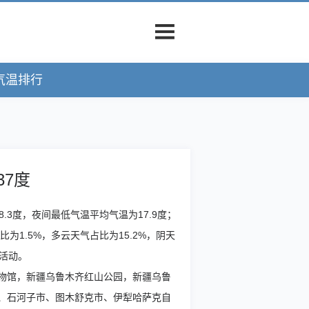
气温排行
37度
.3度，夜间最低气温平均气温为17.9度；
1.5%，多云天气占比为15.2%，阴天
外活动。
物馆，新疆乌鲁木齐红山公园，新疆乌鲁
、石河子市、图木舒克市、伊犁哈萨克自