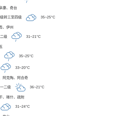
阜康
、
奇台
二级转三至四级
35~25°C
吾
、
伊州
一二级
31~21°C
玉
级
35~25°C
33~20°C
、
阿克陶
、
阿合奇
风一二级
36~21°C
干
、
喀什
、
疏附
31~24°C