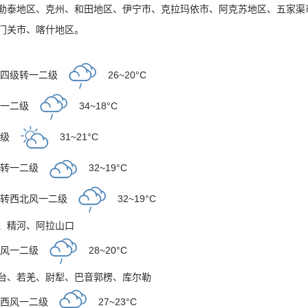
勒泰地区、克州、和田地区、伊宁市、克拉玛依市、阿克苏地区、五家渠
门关市、喀什地区。
至四级转一二级
26~20°C
风一二级
34~18°C
二级
31~21°C
级转一二级
32~19°C
风转西北风一二级
32~19°C
、
精河
、
阿拉山口
南风一二级
28~20°C
台
、
若羌
、
尉犁
、
巴音郭楞
、
库尔勒
转西风一二级
27~23°C