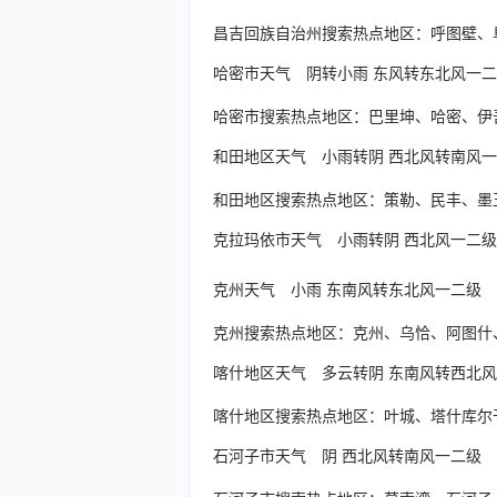
昌吉回族自治州搜索热点地区：
呼图壁
、
哈密市天气
阴转小雨 东风转东北风一
哈密市搜索热点地区：
巴里坤
、
哈密
、
伊
和田地区天气
小雨转阴 西北风转南风
和田地区搜索热点地区：
策勒
、
民丰
、
墨
克拉玛依市天气
小雨转阴 西北风一二
克州天气
小雨 东南风转东北风一二级
克州搜索热点地区：
克州
、
乌恰
、
阿图什
喀什地区天气
多云转阴 东南风转西北
喀什地区搜索热点地区：
叶城
、
塔什库尔
石河子市天气
阴 西北风转南风一二级