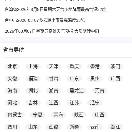
台湾省2026年8月8日星期六天气多地降雨最高气温32度
台中市2026-08-07多云转小雨最高温度33℃
2026年08月07日星期五高雄天气预报 大部阴转中雨
省市导航
北京
上海
天津
重庆
香港
澳门
安徽
福建
甘肃
广东
贵州
广西
海南
湖北
湖南
黑龙江
河南
河北
吉林
江西
江苏
辽宁
内蒙古
宁夏
青海
陕西
山西
四川
山东
西藏
新疆
云南
浙江