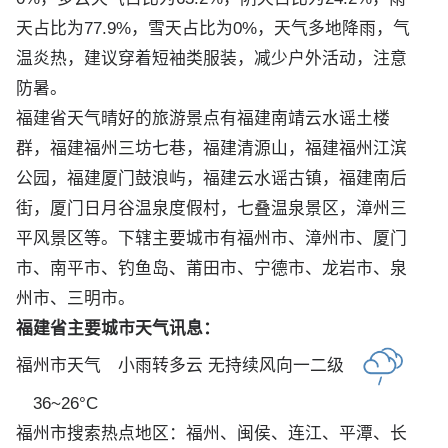
天占比为77.9%，雪天占比为0%，天气多地降雨，气
温炎热，建议穿着短袖类服装，减少户外活动，注意
防暑。
福建省天气晴好的旅游景点有福建南靖云水谣土楼
群，福建福州三坊七巷，福建清源山，福建福州江滨
公园，福建厦门鼓浪屿，福建云水谣古镇，福建南后
街，厦门日月谷温泉度假村，七叠温泉景区，漳州三
平风景区等。下辖主要城市有福州市、漳州市、厦门
市、南平市、钓鱼岛、莆田市、宁德市、龙岩市、泉
州市、三明市。
福建省主要城市天气讯息：
福州市天气
小雨转多云 无持续风向一二级
36~26°C
福州市搜索热点地区：
福州
、
闽侯
、
连江
、
平潭
、
长