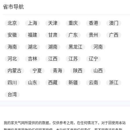
省市导航
北京
上海
天津
重庆
香港
澳门
安徽
福建
甘肃
广东
贵州
广西
海南
湖北
湖南
黑龙江
河南
河北
吉林
江西
江苏
辽宁
内蒙古
宁夏
青海
陕西
山西
四川
山东
西藏
新疆
云南
浙江
台湾
我的家天气网所提供的的数据，仅供参考之用，在任何情况下，对于因使用本站