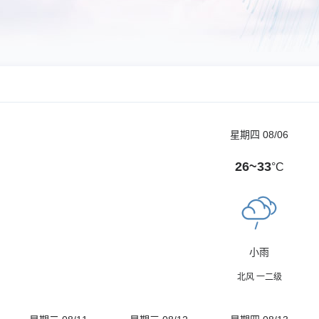
星期四 08/06
26~33
°C
小雨
北风 一二级