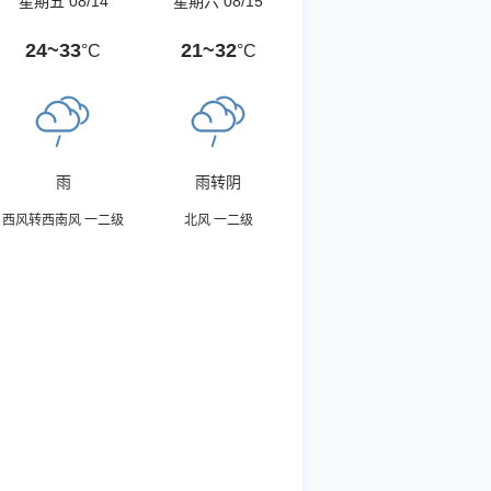
星期五 08/14
星期六 08/15
24~33
21~32
°C
°C
雨
雨转阴
西风转西南风 一二级
北风 一二级