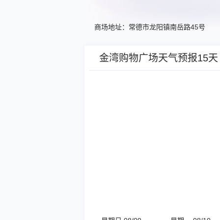
商场地址：常德市龙阳镇南岳路45号
金湾购物广场天气预报15天