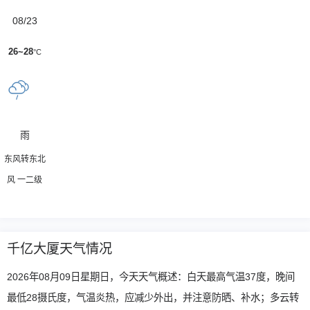
08/23
26~28
°C
雨
东风转东北
风 一二级
千亿大厦天气情况
2026年08月09日星期日，今天天气概述：白天最高气温37度，晚间
最低28摄氏度，气温炎热，应减少外出，并注意防晒、补水；多云转