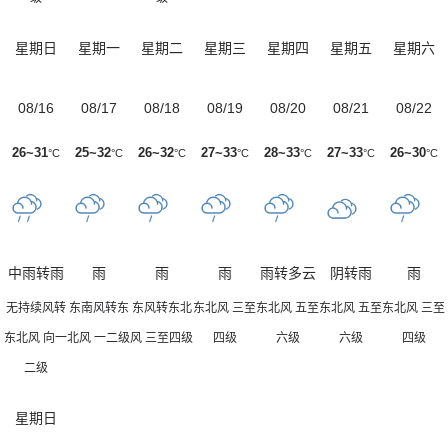
星期日
星期一
星期二
星期三
星期四
星期五
星期六
08/16
08/17
08/18
08/19
08/20
08/21
08/22
26~31
25~32
26~32
27~33
28~33
27~33
26~30
°C
°C
°C
°C
°C
°C
°C
中雨转雨
雨
雨
雨
雨转多云
阴转雨
雨
无持续风转
东南风转东
东风转东北
东北风 三至
东北风 五至
东北风 五至
东北风 三至
东北风 向一
北风 一二级
风 三至四级
四级
六级
六级
四级
二级
星期日